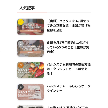
人気記事
【実録】ハピタスを3ヶ月使っ
てみた正直な話｜主婦が稼げた
金額を公開
食費を月1万円節約した私がや
っている5つのこと【主婦が実
ク
践中】
パルシステム利用時の支払方法
は？クレジットカードは使え
る？
パルシステム あらびきポーク
ウインナー
ふ～塩とは？|万能スパイスの