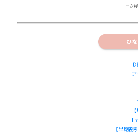
－お得
ひな
D
ア
【
【
【早期割