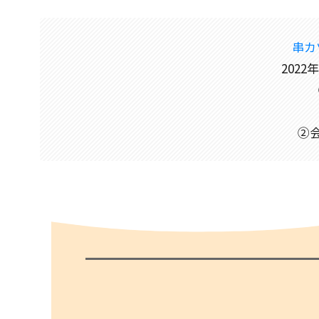
串カ
2022
②会