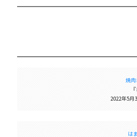
焼肉
『
2022年5
は